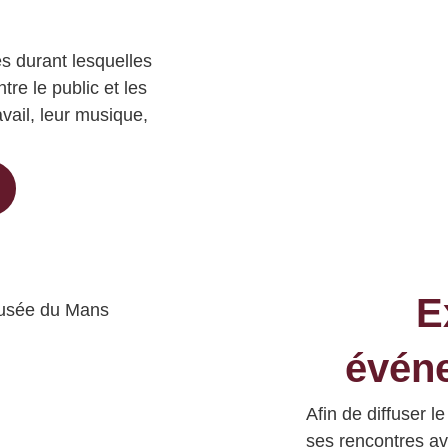
es
durant lesquelles
re le public et les
ravail, leur musique,
E
événe
Afin de
diffuser l
ses rencontres av