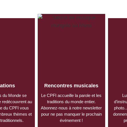
ations
Rencontres musicales
s du Monde se
Le CPFI accueille la parole et les
Lu
e redécouvrent au
traditions du monde entier.
d’inst
pe du CPFI vous
Abonnez-nous à notre newsletter
photo…
mbreux thèmes et
pour ne pas manquer le prochain
donnent
traditionnels.
événement !
p