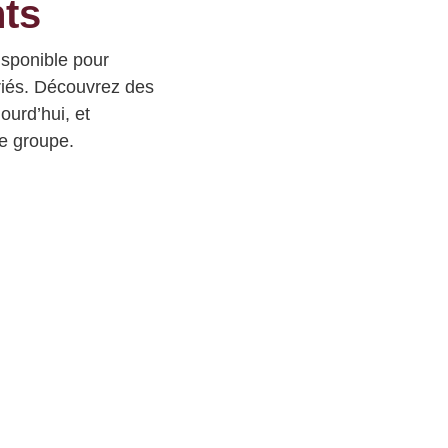
nts
isponible pour
riés.
Découvrez des
jourd’hui,
et
re groupe.