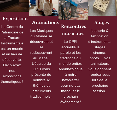
Expositions
Animations
Stages
Rencontres
Le Centre du
Les Musiques
Lutherie
&
musicales
Patrimoine de
du Monde se
fabrication
la Facture
découvrent et
Le CPFI
d’instruments,
Instrumentale
se
accueille la
stages
est un musée
redécouvrent
parole et les
cinéma,
et un lieu de
au Mans !
traditions du
photo… Nos
découverte.
L’équipe du
monde entier.
animateurs
Découvrez
CPFI vous
Abonnez-nous
vous donnent
nos
présente de
à notre
rendez-vous
expositions
nombreux
newsletter
lors de la
thématiques
!
thèmes et
pour ne pas
prochaine
instruments
manquer le
session.
traditionnels.
prochain
événement !