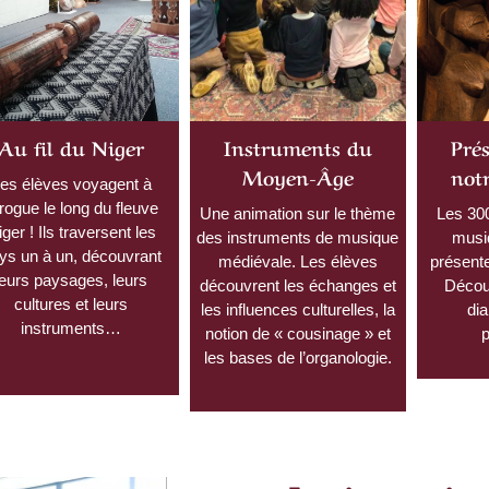
Au fil du Niger
Instruments du
Pré
Moyen-Âge
notr
es élèves voyagent à
rogue le long du fleuve
Une animation sur le thème
Les 30
ger ! Ils traversent les
des instruments de musique
musi
ys un à un, découvrant
médiévale. Les élèves
présente
leurs paysages, leurs
découvrent les échanges et
Découv
cultures et leurs
les influences culturelles, la
dia
instruments…
notion de « cousinage » et
les bases de l’organologie.