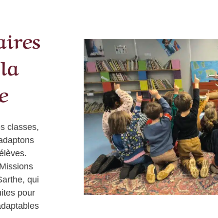
aires
 la
e
es classes,
 adaptons
 élèves.
Missions
arthe, qui
ites pour
adaptables