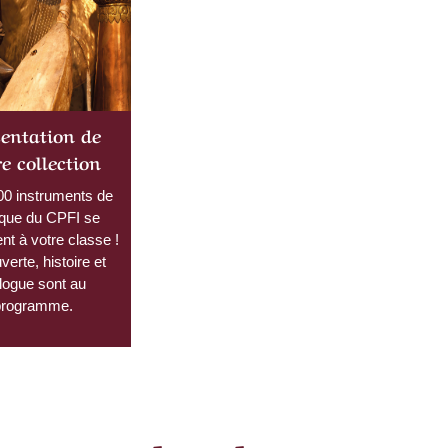
sentation de
e collection
00 instruments de
que du CPFI se
nt à votre classe !
erte, histoire et
logue sont au
programme.